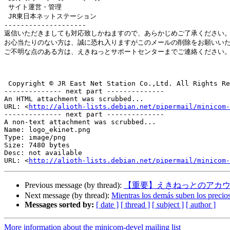
 サイト運営・管理

 JR東日本ネットステーション

--------------------

返信いただきましても対応致しかねますので、あらかじめご了承ください。
お心当たりのない方は、誠に恐れ入りますがこのメールの削除をお願いいた
ご不明な点のある方は、えきねっとサポートセンターまでご連絡ください。
 Copyright © JR East Net Station Co.,Ltd. All Rights Reserved.

-------------- next part --------------

An HTML attachment was scrubbed...

URL: <
http://alioth-lists.debian.net/pipermail/minicom-
-------------- next part --------------

A non-text attachment was scrubbed...

Name: logo_ekinet.png

Type: image/png

Size: 7480 bytes

Desc: not available

URL: <
http://alioth-lists.debian.net/pipermail/minicom-
Previous message (by thread):
【重要】えきねっとのアカ
Next message (by thread):
Mientras los demás suben los precio
Messages sorted by:
[ date ]
[ thread ]
[ subject ]
[ author ]
More information about the minicom-devel mailing list