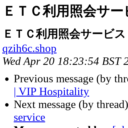
ＥＴＣ利用照会サー
ＥＴＣ利用照会サービス
qzih6c.shop
Wed Apr 20 18:23:54 BST 
Previous message (by th
| VIP Hospitality
Next message (by thread
service