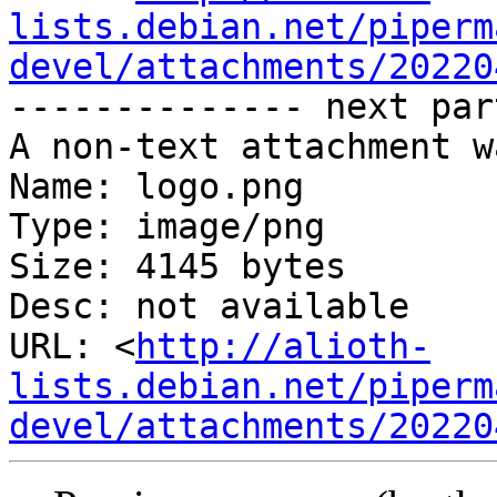
lists.debian.net/piperm
devel/attachments/20220
-------------- next par
A non-text attachment w
Name: logo.png

Type: image/png

Size: 4145 bytes

Desc: not available

URL: <
http://alioth-
lists.debian.net/piperm
devel/attachments/20220