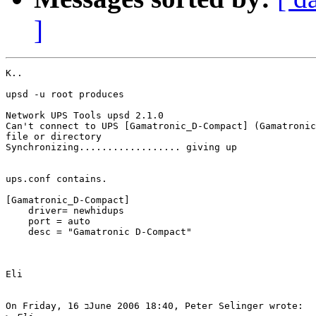
]
K..

upsd -u root produces 

Network UPS Tools upsd 2.1.0

Can't connect to UPS [Gamatronic_D-Compact] (Gamatronic
file or directory

Synchronizing.................. giving up

ups.conf contains.

[Gamatronic_D-Compact]

    driver= newhidups

    port = auto

    desc = "Gamatronic D-Compact"

Eli

On Friday, 16 בJune 2006 18:40, Peter Selinger wrote:
