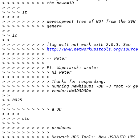
>
>
>
>
>
>
>
>
>
>
>
 > > > > > > > > 
http://www.networkupstools.org/source
>
>
>
>
>
>
>
>
>
>
>
>
>
>
>
>
>
>
>