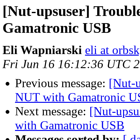
[Nut-upsuser] Troubl
Gamatronic USB
Eli Wapniarski
eli at orb
Fri Jun 16 16:12:36 UTC 
Previous message:
[Nut-
NUT with Gamatronic 
Next message:
[Nut-upsu
with Gamatronic USB
Messages sorted by:
[ d