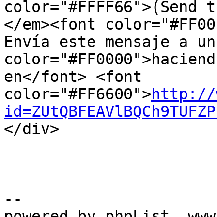
color="#FFFF66">(Send t
</em><font color="#FF000
Envía este mensaje a un
color="#FF0000">haciend
en</font> <font

color="#FF6600">
http://
id=ZUtQBFEAVlBQCh9TUFZP
</div>

--

powered by phpList, www