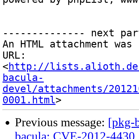
-------------- next par
An HTML attachment was 
URL: 
<
http://lists.alioth.de
bacula-
devel/attachments/20121
0001.html
Previous message:
[pkg-
bacula: CVE-2012-4430,