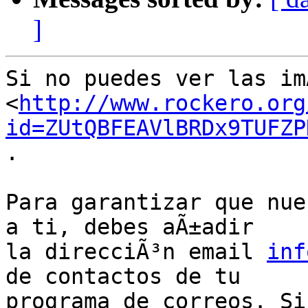
]
Si no puedes ver las imÃ
<
http://www.rockero.org
id=ZUtQBFEAVlBRDx9TUFZP
.

Para garantizar que nue
a ti, debes aÃ±adir

la direcciÃ³n email 
inf
de contactos de tu

programa de correos. Si