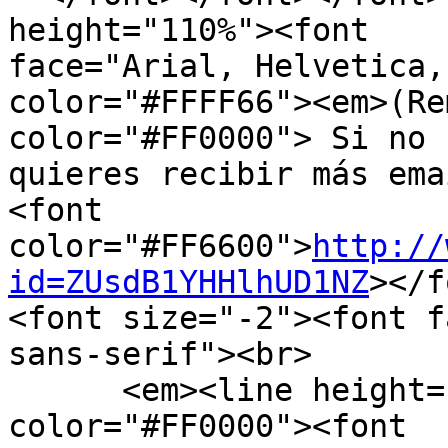
height="110%"><font

face="Arial, Helvetica,
color="#FFFF66"><em>(Re
color="#FF0000"> Si no

quieres recibir más ema
<font

color="#FF6600">
http://
id=ZUsdB1YHHlhUD1NZ
></f
<font size="-2"><font f
sans-serif"><br>

      <em><line height="110%"><font 
color="#FF0000"><font
