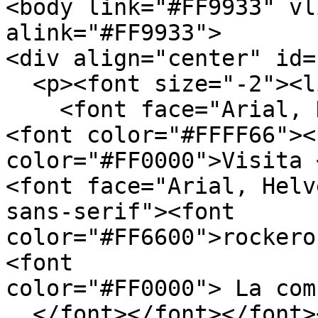
<body link="#FF9933" vl
alink="#FF9933">

<div align="center" id=
  <p><font size="-2"><line height="110%">

    <font face="Arial, Helvetica, sans-serif">
<font color="#FFFF66"><f
color="#FF0000">Visita 
<font face="Arial, Helv
sans-serif"><font 
color="#FF6600">rockero
<font

color="#FF0000"> La com
  </font></font></font><font size="-2"><line 