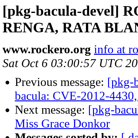
[pkg-bacula-devel
RENGA, RATA BLA
www.rockero.org
info at r
Sat Oct 6 03:00:57 UTC 2
Previous message:
[pkg-
bacula: CVE-2012-4430,
Next message:
[pkg-bacu
Miss Grace Donkor
Messages sorted by:
[ d