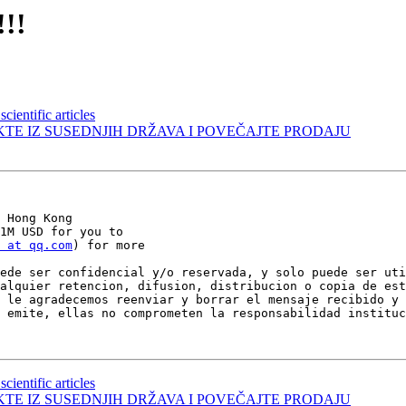
!!
cientific articles
TAKTE IZ SUSEDNJIH DRŽAVA I POVEČAJTE PRODAJU
 Hong Kong

1M USD for you to

 at qq.com
) for more 

ede ser confidencial y/o reservada, y solo puede ser uti
alquier retencion, difusion, distribucion o copia de est
 le agradecemos reenviar y borrar el mensaje recibido y 
 emite, ellas no comprometen la responsabilidad instituc
cientific articles
TAKTE IZ SUSEDNJIH DRŽAVA I POVEČAJTE PRODAJU