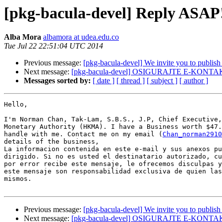
[pkg-bacula-devel] Reply ASAP!
Alba Mora
albamora at udea.edu.co
Tue Jul 22 22:51:04 UTC 2014
Previous message:
[pkg-bacula-devel] We invite you to publish s
Next message:
[pkg-bacula-devel] OSIGURAJTE E-KON
Messages sorted by:
[ date ]
[ thread ]
[ subject ]
[ author ]
Hello, 

I'm Norman Chan, Tak-Lam, S.B.S., J.P, Chief Executive,
Monetary Authority (HKMA). I have a Business worth $47.
handle with me. Contact me on my email (
Chan_norman2910
details of the business,

La informacion contenida en este e-mail y sus anexos pu
dirigido. Si no es usted el destinatario autorizado, cu
por error recibe este mensaje, le ofrecemos disculpas y
este mensaje son responsabilidad exclusiva de quien las
mismos.

Previous message:
[pkg-bacula-devel] We invite you to publish s
Next message:
[pkg-bacula-devel] OSIGURAJTE E-KON