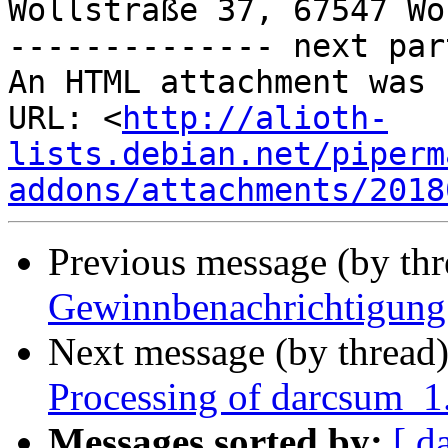
Wollstraße 37, 67547 Wor
-------------- next par
An HTML attachment was 
URL: <
http://alioth-
lists.debian.net/piperm
addons/attachments/2018
Previous message (by th
Gewinnbenachrichtigung
Next message (by thread
Processing of darcsum_
Messages sorted by:
[ d