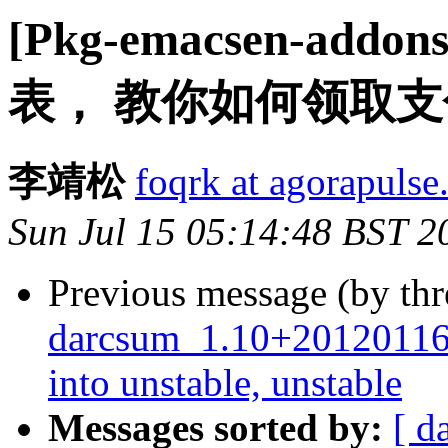
[Pkg-emacsen-a
表， 教你如何领取
李靖松
foqrk at agorapuls
Sun Jul 15 05:14:48 BST 2
Previous message (by th
darcsum_1.10+2012011
into unstable, unstable
Messages sorted by:
[ d