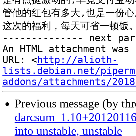
管他的红包有多大,也是一份心
这次的福利，每天可省一顿饭。
-------------- next par
An HTML attachment was 
URL: <
http://alioth-
lists.debian.net/piperm
addons/attachments/2018
Previous message (by th
darcsum_1.10+2012011
into unstable, unstable