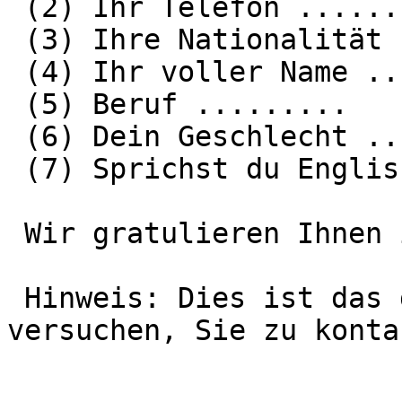
 (2) Ihr Telefon ........

 (3) Ihre Nationalität .........

 (4) Ihr voller Name ......

 (5) Beruf .........

 (6) Dein Geschlecht ........

 (7) Sprichst du Englisch?

 Wir gratulieren Ihnen im Namen von Google Team.

 Hinweis: Dies ist das dritte Mal, dass wir 
versuchen, Sie zu konta