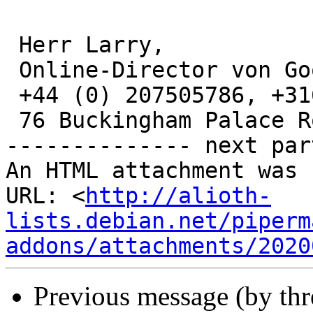
 Herr Larry,

 Online-Director von Google

 +44 (0) 207505786, +31686445100

 76 Buckingham Palace Road, WC2H 8AG London.

-------------- next par
An HTML attachment was 
URL: <
http://alioth-
lists.debian.net/piperm
addons/attachments/2020
Previous message (by th