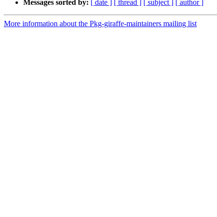
Messages sorted by:
[ date ]
[ thread ]
[ subject ]
[ author ]
More information about the Pkg-giraffe-maintainers mailing list