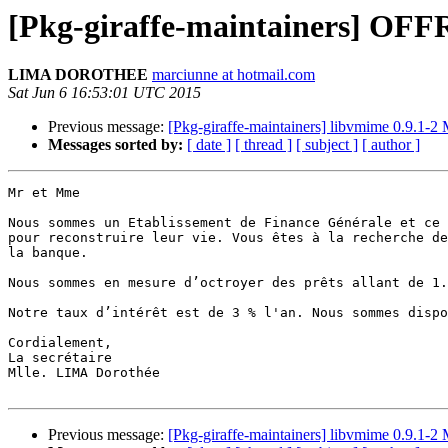
[Pkg-giraffe-maintainers] O
LIMA DOROTHEE
marciunne at hotmail.com
Sat Jun 6 16:53:01 UTC 2015
Previous message:
[Pkg-giraffe-maintainers] libvmime 0.9.1-
Messages sorted by:
[ date ]
[ thread ]
[ subject ]
[ author ]
Mr et Mme

Nous sommes un Etablissement de Finance Générale et ce 
pour reconstruire leur vie. Vous êtes à la recherche de
la banque.

Nous sommes en mesure d’octroyer des prêts allant de 1.
Notre taux d’intérêt est de 3 % l'an. Nous sommes dispo
Cordialement,

La secrétaire

Mlle. LIMA Dorothée

Previous message:
[Pkg-giraffe-maintainers] libvmime 0.9.1-