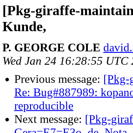
[Pkg-giraffe-maintain
Kunde,
P. GEORGE COLE
david
Wed Jan 24 16:28:55 UTC
Previous message:
[Pkg-g
Re: Bug#887989: kopano
reproducible
Next message:
[Pkg-gira
Gera=E7=E3o_de_Nota_F