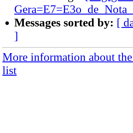
Gera=E7=E3o_de_Nota_F
Messages sorted by:
[ d
]
More information about the
list