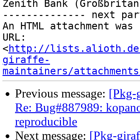
Zenith Bank (Großbritan
-------------- next par
An HTML attachment was 
URL: 
<
http://lists.alioth.de
giraffe-
maintainers/attachments
Previous message:
[Pkg-g
Re: Bug#887989: kopano
reproducible
Next message:
[Pkg-gira