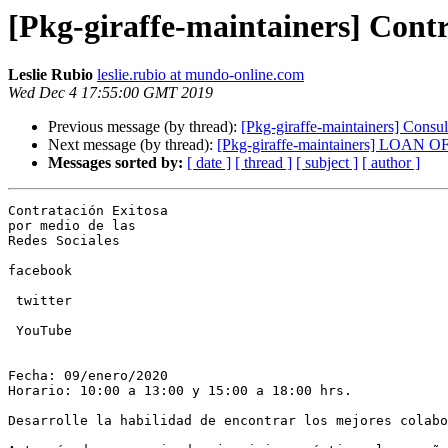
[Pkg-giraffe-maintainers] Contr
Leslie Rubio
leslie.rubio at mundo-online.com
Wed Dec 4 17:55:00 GMT 2019
Previous message (by thread):
[Pkg-giraffe-maintainers] Con
Next message (by thread):
[Pkg-giraffe-maintainers] LOAN 
Messages sorted by:
[ date ]
[ thread ]
[ subject ]
[ author ]
Contratación Exitosa

por medio de las

Redes Sociales

facebook

 twitter

 YouTube

Fecha: 09/enero/2020

Horario: 10:00 a 13:00 y 15:00 a 18:00 hrs.

Desarrolle la habilidad de encontrar los mejores colabo