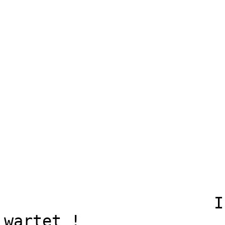
                      Ihr Paket auf die Zustellung 
wartet !
