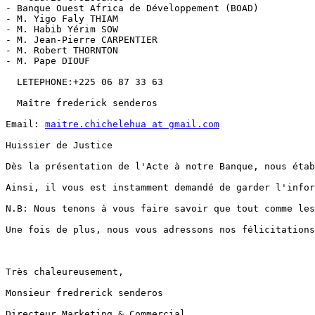
- Banque Ouest Africa de Développement (BOAD) 

- M. Yigo Faly THIAM 

- M. Habib Yérim SOW

- M. Jean-Pierre CARPENTIER

- M. Robert THORNTON

- M. Pape DIOUF

  LETEPHONE:+225 06 87 33 63

  Maître frederick senderos 

Email: 
maitre.chichelehua at gmail.com
Huissier de Justice

Dès la présentation de l'Acte à notre Banque, nous étab
Ainsi, il vous est instamment demandé de garder l'infor
N.B: Nous tenons à vous faire savoir que tout comme les
Une fois de plus, nous vous adressons nos félicitations
Très chaleureusement,

Monsieur fredrerick senderos 

Directeur Marketing & Commercial
