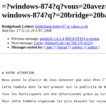
=?windows-874?q?vous=20avez
windows-874?q?=20bridge=20b
Bridgebank Lottery
bridgebank.lottery07 at yahoo.co.th
Wed Dec 17 11:21:24 UTC 2008
Previous message:
gnutls26 2.4.2-4 MIGRATED to testing
Next message:
Lucky Winner(Call:+44 704 576 4525)
Messages sorted by:
[ date ]
[ thread ]
[ subject ]
[ author ]
A VOTRE ATTENTION 

Nous avons le plaisir de vous annoncer que vous êtes l’
Cette Tombola dont le but premier est la publicité de B
Tous les Participants ont été Sélectionnés grâce au tir
Pour cette tombola organisée les prix étaient les suiva