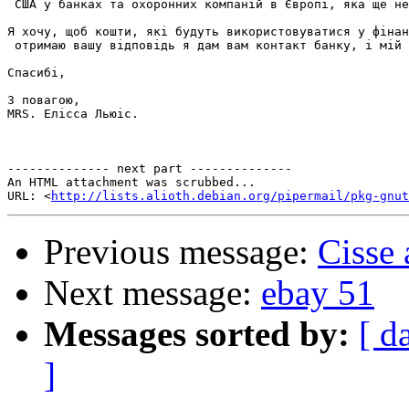
 США у банках та охоронних компаній в Європі, яка ще не
Я хочу, щоб кошти, які будуть використовуватися у фінан
 отримаю вашу відповідь я дам вам контакт банку, і мій 
Спасибі,

З повагою,

MRS. Елісса Льюіс.

-------------- next part --------------

An HTML attachment was scrubbed...

URL: <
http://lists.alioth.debian.org/pipermail/pkg-gnut
Previous message:
Cisse
Next message:
ebay 51
Messages sorted by:
[ d
]