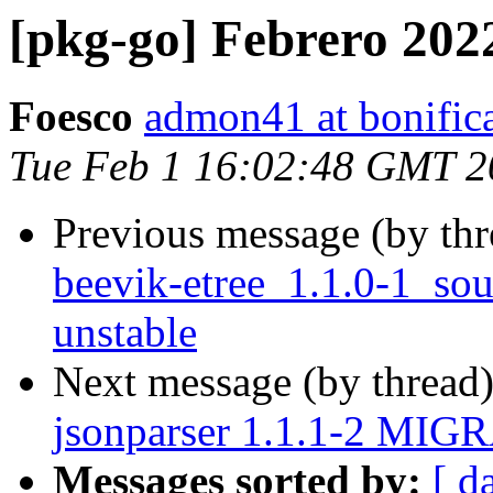
[pkg-go] Febrero 202
Foesco
admon41 at bonific
Tue Feb 1 16:02:48 GMT 2
Previous message (by th
beevik-etree_1.1.0-1_s
unstable
Next message (by thread
jsonparser 1.1.1-2 MIGR
Messages sorted by:
[ d