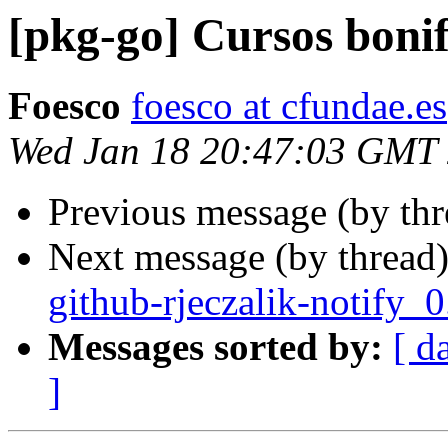
[pkg-go] Cursos boni
Foesco
foesco at cfundae.es
Wed Jan 18 20:47:03 GMT
Previous message (by th
Next message (by thread
github-rjeczalik-notify_
Messages sorted by:
[ d
]