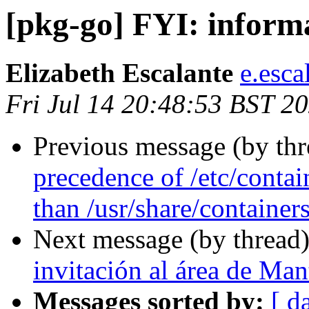
[pkg-go] FYI: inform
Elizabeth Escalante
e.esca
Fri Jul 14 20:48:53 BST 2
Previous message (by th
precedence of /etc/contai
than /usr/share/container
Next message (by thread
invitación al área de Ma
Messages sorted by:
[ d