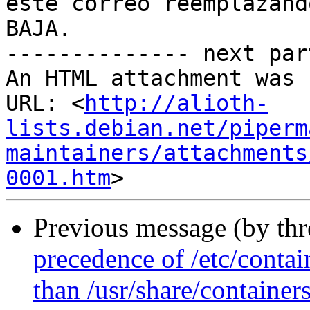
este correo reemplazand
BAJA.

-------------- next par
An HTML attachment was 
URL: <
http://alioth-
lists.debian.net/piperm
maintainers/attachments
0001.htm
Previous message (by th
precedence of /etc/contai
than /usr/share/container