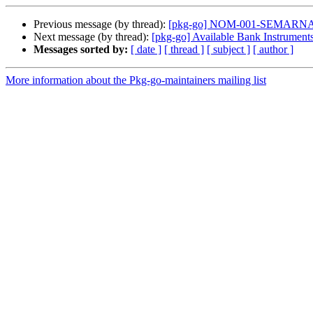
Previous message (by thread):
[pkg-go] NOM-001-SEMARNA
Next message (by thread):
[pkg-go] Available Bank Instrument
Messages sorted by:
[ date ]
[ thread ]
[ subject ]
[ author ]
More information about the Pkg-go-maintainers mailing list