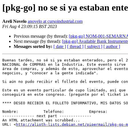
[pkg-go] no se si ya estaban ente
Areli Novelo
anovelo at cursoindustrial.com
Fri Aug 4 23:09:15 BST 2023
Previous message (by thread):
[pkg-go] NOM-001-SEMARNA
Next message (by thread):
[pkg-go] Available Bank Instrument
Messages sorted by:
[ date ]
[ thread ]
[ subject ]
[ author ]
Buenas tardes, no sé si ya estaban enterados, pero el 2
NACIONAL de COMPRAS en la Industria. Este evento sirve 
área de compras, y además de esto, aprovechar el evento
negocios, y "conocer a la gente indicada".

Si aún no pudo recibir el folleto del evento, puede con
Este es un evento particular de cupo limitado, así que 
conseguirá en este congreso. (pregunte por el ticket in
**** DESEO RECIBIR EL FOLLETO INFORMATIVO, MIS DATOS SO
Nombre:           Teléfono:           Empresa:         
-------------- next part --------------

An HTML attachment was scrubbed...

URL: <
http://alioth-lists.debian.net/pipermail/pkg-go-m