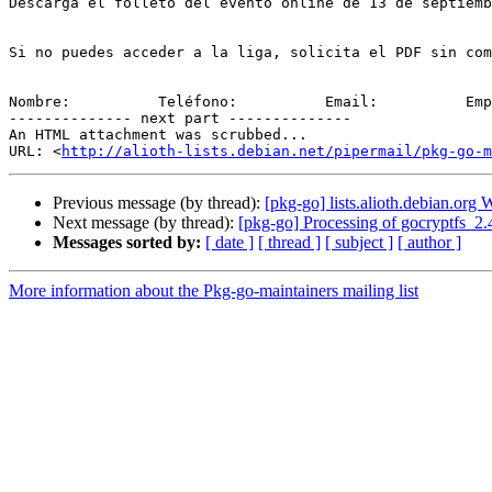
Descarga el folleto del evento online de 13 de septiemb
Si no puedes acceder a la liga, solicita el PDF sin com
Nombre:          Teléfono:          Email:          Emp
-------------- next part --------------

An HTML attachment was scrubbed...

URL: <
http://alioth-lists.debian.net/pipermail/pkg-go-m
Previous message (by thread):
[pkg-go] lists.alioth.debian.o
Next message (by thread):
[pkg-go] Processing of gocryptfs_2
Messages sorted by:
[ date ]
[ thread ]
[ subject ]
[ author ]
More information about the Pkg-go-maintainers mailing list