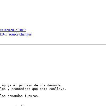
rg WARNING: The “
.4.0-1_source.changes
 apoya el proceso de una demanda.

les y económicas que esta conlleva.

las demandas futuras.
