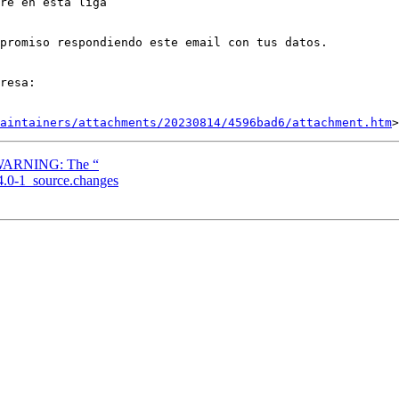
re en esta liga

promiso respondiendo este email con tus datos.

resa:   

aintainers/attachments/20230814/4596bad6/attachment.htm
rg WARNING: The “
.4.0-1_source.changes