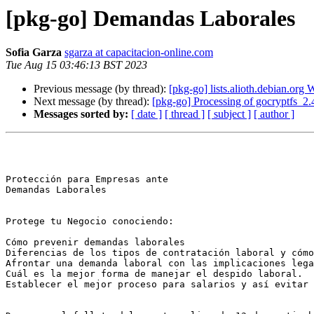
[pkg-go] Demandas Laborales
Sofia Garza
sgarza at capacitacion-online.com
Tue Aug 15 03:46:13 BST 2023
Previous message (by thread):
[pkg-go] lists.alioth.debian.o
Next message (by thread):
[pkg-go] Processing of gocryptfs_2
Messages sorted by:
[ date ]
[ thread ]
[ subject ]
[ author ]
Protección para Empresas ante

Demandas Laborales

Protege tu Negocio conociendo:

Cómo prevenir demandas laborales

Diferencias de los tipos de contratación laboral y cómo
Afrontar una demanda laboral con las implicaciones lega
Cuál es la mejor forma de manejar el despido laboral.

Establecer el mejor proceso para salarios y así evitar 