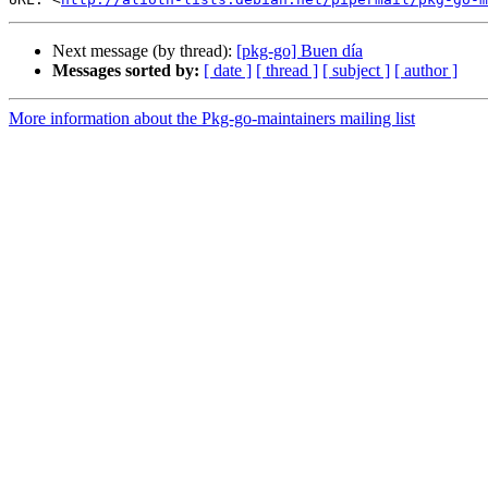
Next message (by thread):
[pkg-go] Buen día
Messages sorted by:
[ date ]
[ thread ]
[ subject ]
[ author ]
More information about the Pkg-go-maintainers mailing list