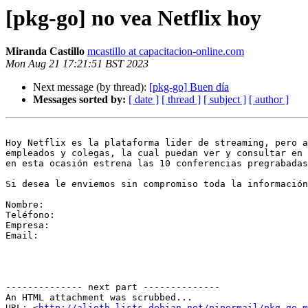
[pkg-go] no vea Netflix hoy
Miranda Castillo
mcastillo at capacitacion-online.com
Mon Aug 21 17:21:51 BST 2023
Next message (by thread):
[pkg-go] Buen día
Messages sorted by:
[ date ]
[ thread ]
[ subject ]
[ author ]
Hoy Netflix es la plataforma lider de streaming, pero a
empleados y colegas, la cual puedan ver y consultar en 
en esta ocasión estrena las 10 conferencias pregrabadas
Si desea le enviemos sin compromiso toda la información
Nombre:   

Teléfono:   

Empresa:   

Email:   

-------------- next part --------------

An HTML attachment was scrubbed...

URL: <
http://alioth-lists.debian.net/pipermail/pkg-go-m