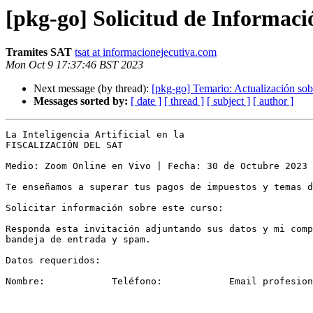
[pkg-go] Solicitud de Informaci
Tramites SAT
tsat at informacionejecutiva.com
Mon Oct 9 17:37:46 BST 2023
Next message (by thread):
[pkg-go] Temario: Actualización so
Messages sorted by:
[ date ]
[ thread ]
[ subject ]
[ author ]
La Inteligencia Artificial en la

FISCALIZACIÓN DEL SAT

Medio: Zoom Online en Vivo | Fecha: 30 de Octubre 2023 
Te enseñamos a superar tus pagos de impuestos y temas d
Solicitar información sobre este curso:

Responda esta invitación adjuntando sus datos y mi comp
bandeja de entrada y spam.

Datos requeridos:

Nombre:            Teléfono:            Email profesion