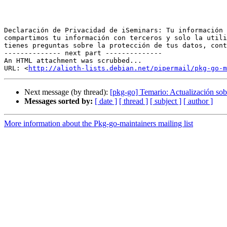
Declaración de Privacidad de iSeminars: Tu información 
compartimos tu información con terceros y solo la utili
tienes preguntas sobre la protección de tus datos, cont
-------------- next part --------------

An HTML attachment was scrubbed...

URL: <
http://alioth-lists.debian.net/pipermail/pkg-go-m
Next message (by thread):
[pkg-go] Temario: Actualización so
Messages sorted by:
[ date ]
[ thread ]
[ subject ]
[ author ]
More information about the Pkg-go-maintainers mailing list