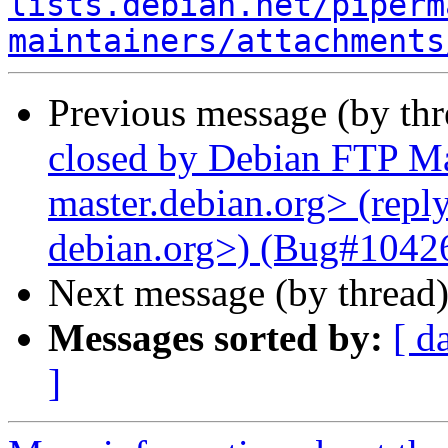
lists.debian.net/piperm
maintainers/attachments
Previous message (by th
closed by Debian FTP Mas
master.debian.org> (reply
debian.org>) (Bug#104265
Next message (by thread
Messages sorted by:
[ d
]