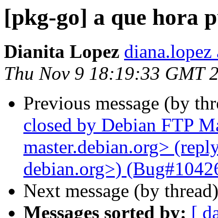
[pkg-go] a que hora 
Dianita Lopez
diana.lopez 
Thu Nov 9 18:19:33 GMT 
Previous message (by th
closed by Debian FTP Mas
master.debian.org> (reply
debian.org>) (Bug#104265
Next message (by thread
Messages sorted by:
[ d