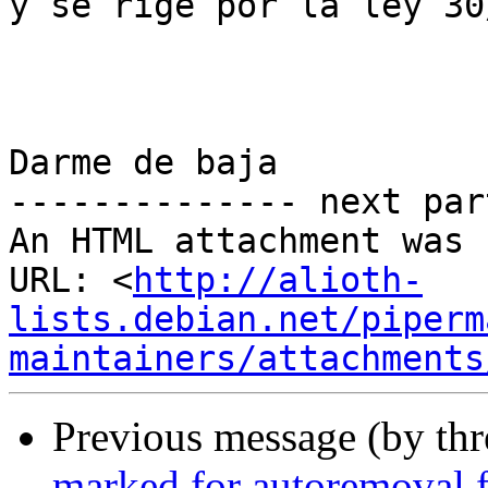
y se rige por la ley 30
Darme de baja

-------------- next par
An HTML attachment was 
URL: <
http://alioth-
lists.debian.net/piperm
maintainers/attachments
Previous message (by th
marked for autoremoval f