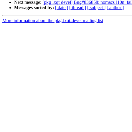
Next message:
[pkg-lxqt-devel] Bug#836858: nomacs-l10n: fails
Messages sorted by:
[ date ]
[ thread ]
[ subject ]
[ author ]
More information about the pkg-lxqt-devel mailing list