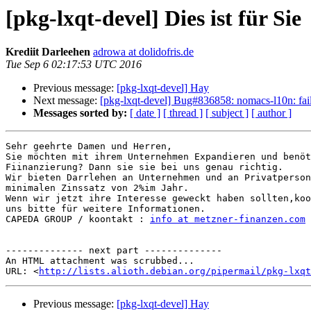
[pkg-lxqt-devel] Dies ist für Sie
Krediit Darleehen
adrowa at dolidofris.de
Tue Sep 6 02:17:53 UTC 2016
Previous message:
[pkg-lxqt-devel] Hay
Next message:
[pkg-lxqt-devel] Bug#836858: nomacs-l10n: fails
Messages sorted by:
[ date ]
[ thread ]
[ subject ]
[ author ]
Sehr geehrte Damen und Herren,

Sie möchten mit ihrem Unternehmen Expandieren und benöt
Fiinanzierung? Dann sie sie bei uns genau richtig.

Wir bieten Darrlehen an Unternehmen und an Privatperson
minimalen Zinssatz von 2%im Jahr.

Wenn wir jetzt ihre Interesse geweckt haben sollten,koo
uns bitte für weitere Informationen.

CAPEDA GROUP / koontakt : 
info at metzner-finanzen.com
-------------- next part --------------

An HTML attachment was scrubbed...

URL: <
http://lists.alioth.debian.org/pipermail/pkg-lxqt
Previous message:
[pkg-lxqt-devel] Hay