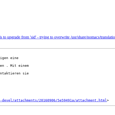
 to upgrade from 'sid' - trying to overwrite /usr/share/nomacs/transla
igen eine

en . Mit einem

ntaktieren sie

-devel/attachments/20160906/5e59491a/attachment.html