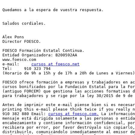
Quedamos a la espera de vuestra respuesta.

Saludos cordiales.

Alex Pons

Director FOESCO.

FOESCO Formación Estatal Continua.

Entidad Organizadora: B200592AA

www.foesco.com

e-mail:     
cursos at foesco.net
Tel:     910 323 794

(Horario de 9h a 15h y de 17h a 20h de Lunes a Viernes)

FOESCO ofrece formación a empresas y trabajadores en ac
cursos bonificados por la Fundación Estatal para la For
(antiguo FORCEM) que gestiona las acciones formativas d
para trabajadores y se rige por la ley 30/2015 de 9 de 
Antes de imprimir este e-mail piense bien si es necesar
printing this e-mail please think twice if you really n
910 382 880 Email: 
cursos at foesco.com.
 La información
mensaje está dirigida solamente a las personas o entida
encabezamiento y contiene información confidencial, por
recibiera por error, por favor destrúyalo sin copiarlo,
distribuirlo, comunicándolo inmediatamente al emisor de