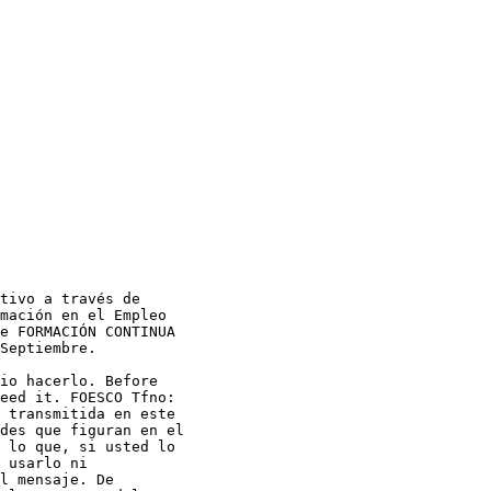
tivo a través de

mación en el Empleo

e FORMACIÓN CONTINUA

Septiembre.

io hacerlo. Before

eed it. FOESCO Tfno:

 transmitida en este

des que figuran en el

 lo que, si usted lo

 usarlo ni

l mensaje. De
