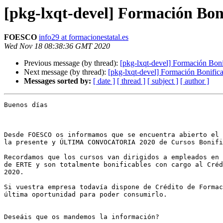
[pkg-lxqt-devel] Formación Bon
FOESCO
info29 at formacionestatal.es
Wed Nov 18 08:38:36 GMT 2020
Previous message (by thread):
[pkg-lxqt-devel] Formación Boni
Next message (by thread):
[pkg-lxqt-devel] Formación Bonific
Messages sorted by:
[ date ]
[ thread ]
[ subject ]
[ author ]
Buenos días

Desde FOESCO os informamos que se encuentra abierto el 
la presente y ÚLTIMA CONVOCATORIA 2020 de Cursos Bonifi
Recordamos que los cursos van dirigidos a empleados en 
de ERTE y son totalmente bonificables con cargo al Créd
2020.

Si vuestra empresa todavía dispone de Crédito de Formac
última oportunidad para poder consumirlo.

Deseáis que os mandemos la información?
