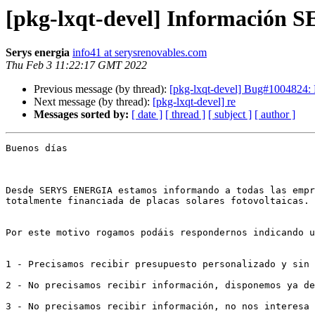
[pkg-lxqt-devel] Información 
Serys energia
info41 at serysrenovables.com
Thu Feb 3 11:22:17 GMT 2022
Previous message (by thread):
[pkg-lxqt-devel] Bug#1004824: 
Next message (by thread):
[pkg-lxqt-devel] re
Messages sorted by:
[ date ]
[ thread ]
[ subject ]
[ author ]
Buenos días

Desde SERYS ENERGIA estamos informando a todas las empr
totalmente financiada de placas solares fotovoltaicas.

Por este motivo rogamos podáis respondernos indicando u
1 - Precisamos recibir presupuesto personalizado y sin 
2 - No precisamos recibir información, disponemos ya de
3 - No precisamos recibir información, no nos interesa 