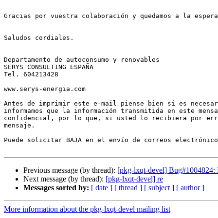
Gracias por vuestra colaboración y quedamos a la espera
Saludos cordiales.

Departamento de autoconsumo y renovables

SERYS CONSULTING ESPAÑA

Tel. 604213428

www.serys-energia.com

Antes de imprimir este e-mail piense bien si es necesar
informamos que la información transmitida en este mensa
confidencial, por lo que, si usted lo recibiera por err
mensaje. 

Puede solicitar BAJA en el envío de correos electrónico
Previous message (by thread):
[pkg-lxqt-devel] Bug#1004824: 
Next message (by thread):
[pkg-lxqt-devel] re
Messages sorted by:
[ date ]
[ thread ]
[ subject ]
[ author ]
More information about the pkg-lxqt-devel mailing list