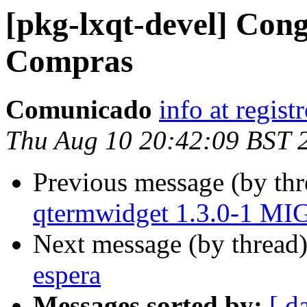
[pkg-lxqt-devel] Con
Compras
Comunicado
info at regis
Thu Aug 10 20:42:09 BST 
Previous message (by th
qtermwidget 1.3.0-1 MI
Next message (by thread
espera
Messages sorted by:
[ d