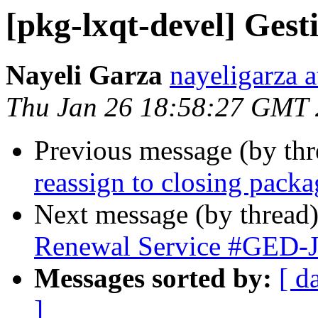
[pkg-lxqt-devel] Ge
Nayeli Garza
nayeligarza 
Thu Jan 26 18:58:27 GMT
Previous message (by th
reassign to closing packa
Next message (by thread
Renewal Service #GED
Messages sorted by:
[ d
]