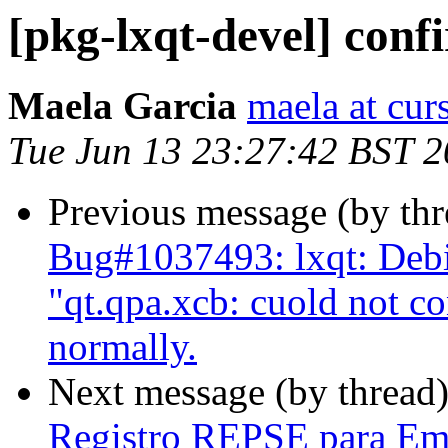
[pkg-lxqt-devel] conf
Maela Garcia
maela at cur
Tue Jun 13 23:27:42 BST 
Previous message (by th
Bug#1037493: lxqt: Debi
"qt.qpa.xcb: cuold not co
normally.
Next message (by thread
Registro REPSE para Emp