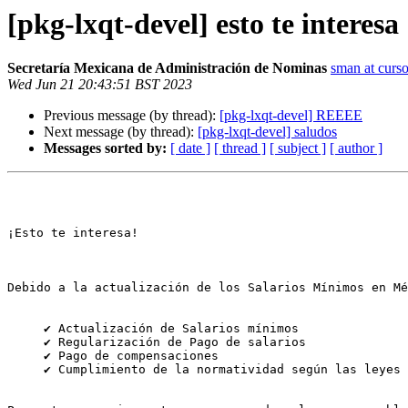
[pkg-lxqt-devel] esto te interesa
Secretaría Mexicana de Administración de Nominas
sman at curso
Wed Jun 21 20:43:51 BST 2023
Previous message (by thread):
[pkg-lxqt-devel] REEEE
Next message (by thread):
[pkg-lxqt-devel] saludos
Messages sorted by:
[ date ]
[ thread ]
[ subject ]
[ author ]
¡Esto te interesa!

Debido a la actualización de los Salarios Mínimos en Mé
     ✔ Actualización de Salarios mínimos

     ✔ Regularización de Pago de salarios

     ✔ Pago de compensaciones

     ✔ Cumplimiento de la normatividad según las leyes (ISR, IMSS e INFONAVIT)
