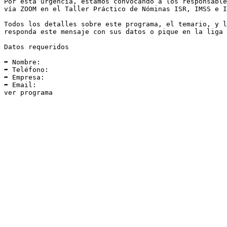
Por esta urgencia, estamos convocando a los responsable
vía ZOOM en el Taller Práctico de Nóminas ISR, IMSS e I
Todos los detalles sobre este programa, el temario, y l
responda este mensaje con sus datos o pique en la liga 
Datos requeridos

➦ Nombre:

➦ Teléfono:

➦ Empresa:

➦ Email:

ver programa
