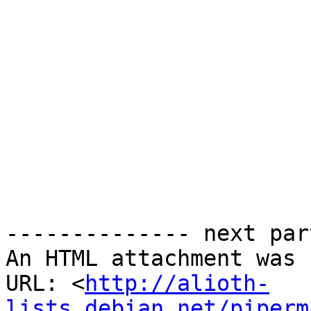
-------------- next par
An HTML attachment was 
URL: <
http://alioth-
lists.debian.net/piperm