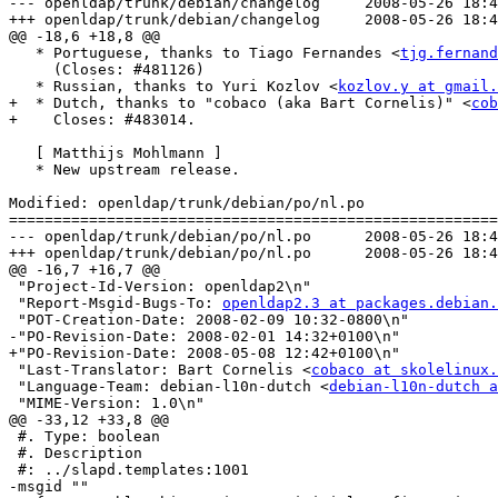
--- openldap/trunk/debian/changelog	2008-05-26 18:43:40 UTC (rev 1138)

+++ openldap/trunk/debian/changelog	2008-05-26 18:46:43 UTC (rev 1139)

@@ -18,6 +18,8 @@

   * Portuguese, thanks to Tiago Fernandes <
tjg.fernand
     (Closes: #481126)

   * Russian, thanks to Yuri Kozlov <
kozlov.y at gmail.
+  * Dutch, thanks to "cobaco (aka Bart Cornelis)" <
cob
+    Closes: #483014.

   [ Matthijs Mohlmann ]

   * New upstream release.

Modified: openldap/trunk/debian/po/nl.po

=======================================================
--- openldap/trunk/debian/po/nl.po	2008-05-26 18:43:40 UTC (rev 1138)

+++ openldap/trunk/debian/po/nl.po	2008-05-26 18:46:43 UTC (rev 1139)

@@ -16,7 +16,7 @@

 "Project-Id-Version: openldap2\n"

 "Report-Msgid-Bugs-To: 
openldap2.3 at packages.debian.
 "POT-Creation-Date: 2008-02-09 10:32-0800\n"

-"PO-Revision-Date: 2008-02-01 14:32+0100\n"

+"PO-Revision-Date: 2008-05-08 12:42+0100\n"

 "Last-Translator: Bart Cornelis <
cobaco at skolelinux.
 "Language-Team: debian-l10n-dutch <
debian-l10n-dutch a