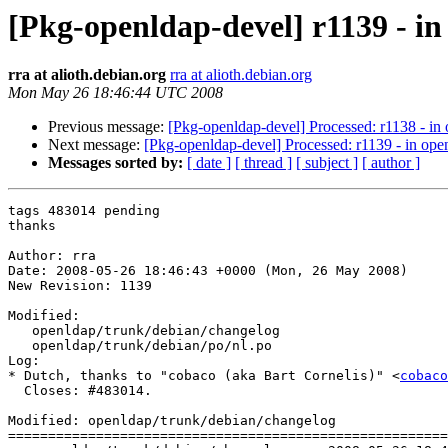
[Pkg-openldap-devel] r1139 - in
rra at alioth.debian.org
rra at alioth.debian.org
Mon May 26 18:46:44 UTC 2008
Previous message:
[Pkg-openldap-devel] Processed: r1138 - in 
Next message:
[Pkg-openldap-devel] Processed: r1139 - in open
Messages sorted by:
[ date ]
[ thread ]
[ subject ]
[ author ]
tags 483014 pending

thanks

Author: rra

Date: 2008-05-26 18:46:43 +0000 (Mon, 26 May 2008)

New Revision: 1139

Modified:

   openldap/trunk/debian/changelog

   openldap/trunk/debian/po/nl.po

Log:

* Dutch, thanks to "cobaco (aka Bart Cornelis)" <
cobaco
  Closes: #483014.

Modified: openldap/trunk/debian/changelog

=======================================================