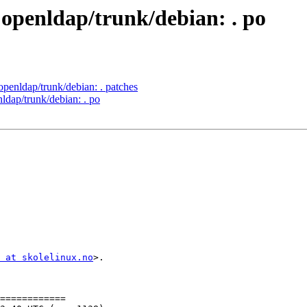
 openldap/trunk/debian: . po
openldap/trunk/debian: . patches
ldap/trunk/debian: . po
 at skolelinux.no
>.

============
