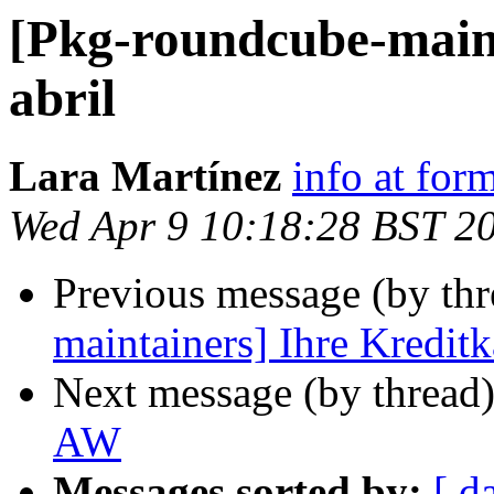
[Pkg-roundcube-maint
abril
Lara Martínez
info at for
Wed Apr 9 10:18:28 BST 2
Previous message (by th
maintainers] Ihre Kreditk
Next message (by thread
AW
Messages sorted by:
[ d