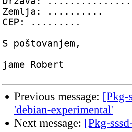
Država: ................
Zemlja: ..........

CEP: .........

S poštovanjem,

jame Robert

Previous message:
[Pkg-s
'debian-experimental'
Next message:
[Pkg-sssd