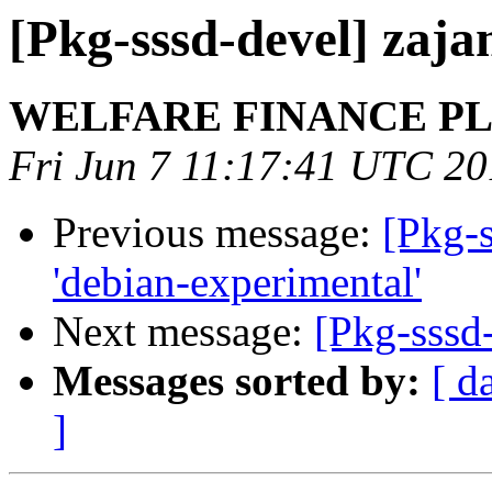
[Pkg-sssd-devel] zaj
WELFARE FINANCE P
Fri Jun 7 11:17:41 UTC 2
Previous message:
[Pkg-s
'debian-experimental'
Next message:
[Pkg-sssd
Messages sorted by:
[ d
]