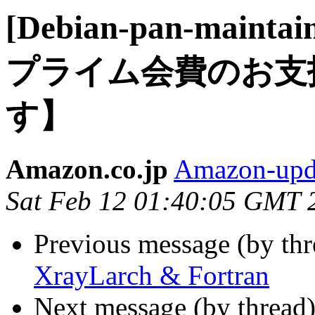
[Debian-pan-maint
プライム会費のお支
す】
Amazon.co.jp
Amazon-upda
Sat Feb 12 01:40:05 GMT 
Previous message (by th
XrayLarch & Fortran
Next message (by thread