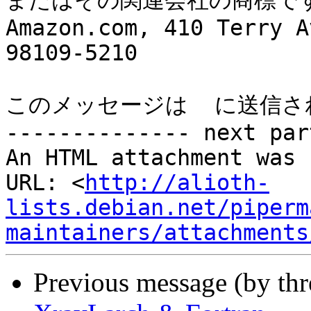
またはその関連会社の商標です
Amazon.com, 410 Terry A
98109-5210 

このメッセージは  に送信さ
-------------- next par
An HTML attachment was 
URL: <
http://alioth-
lists.debian.net/piperm
maintainers/attachments
Previous message (by th