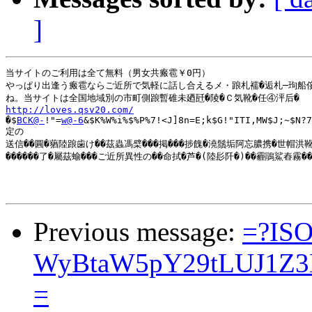
]
当サイトのご利用は全て無料（男女共瘢雹￥0円）

やっぱり出逢う瘢雹ならご近所で気軽に話し合えるメ・踉札襦�逅札─玽船侫
http://loves.qsv20.com/

�$
BCK@-
!"=
w@-6
&$K%W%i%$%P%7!<J]8n=E;k$G!"ITI,MW$J;~$N?7
定の

送信��圓�蕕陸踉歯け��茲蟲馮檗���掲���捗餽�澆鬚垢阿忘膿携�世帽洪靴
������了�屬茲蝓���ご近所異性の��命拭�芦�(陸髟阡�)��霾鵑鯊舂霧��
Previous message:
=?ISO
WyBtaW5pY29tLUJ1Z
=