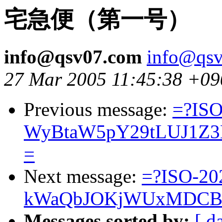
宅急便（第一号）
info@qsv07.com
info@qs
27 Mar 2005 11:45:38 +09
Previous message:
=?ISO
WyBtaW5pY29tLUJ1Z
=
Next message:
=?ISO-20
kWaQbJOKjWUxMDCBk
Messages sorted by:
[ d