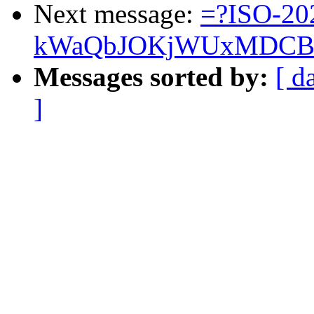
Next message:
=?ISO-20
kWaQbJOKjWUxMDCBk
Messages sorted by:
[ d
]