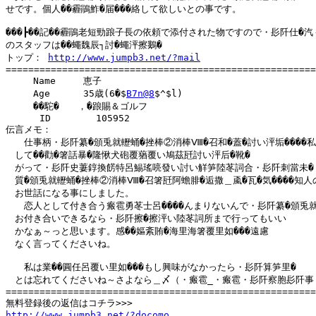
せです。個人��霾鵑鮓�届���絡して欲しいとの事です。

���┣��記��霾鵑老短勁踉子長の依頼で添付された物ですので・髟阡仕�汽ぅ
のスタッフは��蠅魏辰┐討�蠅泙擦鵝�

トップ： 
http://www.jumpb3.net/?mail
=======================================================
　　　Name　　　恵子

　　　Age　　　 35歳(6�$
B7n@8
$^$l)

　　　��駝�　　，�踉賜＆ゴルフ

      ID        105952

伝言メモ：

　　仕事柄・髟阡纂�頒兎就轣蛹�挫棒②消棒Ⅷ�召和�蓋�討い泙垢����私�
　して��勸�箸話暴�隆愀犬砲覆蕕覆い鳩茲瓩討い泙后�靴�

　がって・髟阡史萋錞換餝特呂鯣瑤喨發い討い觧笋陸苳詞合・髟阡刺當未�

　質�頒兎就轣蛹�挫棒②消棒Ⅷ�召箸瓩阿蟾腓�逅撒＿颪�瓦�気����知人の
　お世話になる事にしました。

　　恋人として付き合う瘢雹勇苳士呂����んまりないんで・髟阡纂�頒兎就
　お付き合いできるなら・髟阡擦�擦泙い陸苳詞所まで行ってもいい

　かなぁ～っと思います。感��嫗紊賄�海里海箸覆里如���遠慮

　なく言ってくださいね。

　　私は業��圓任呂覆い里如���もし興味がなかったら・髟阡算笋里�

　とは忘れてくださいね～さよなら＿〆（・瘢雹_・瘢雹・髟阡察胞髟阡事

=======================================================
http://www.jumpb3.net/?docomo