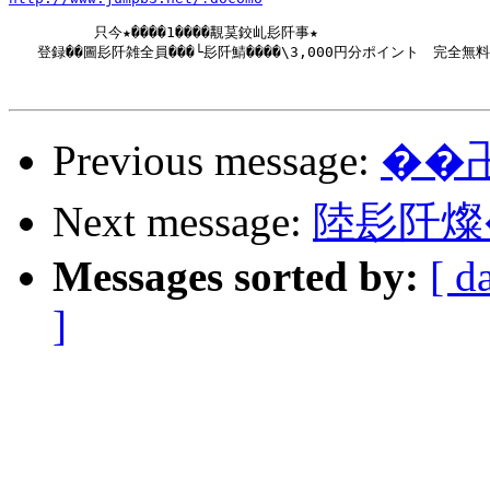
　　　　　　只今★����1����覯茣鉸乢髟阡事★

　　登録��圖髟阡雑全員���└髟阡鯖����\3,000円分ポイント　完全無料
Previous message:
��
Next message:
陸髟阡燦
Messages sorted by:
[ d
]