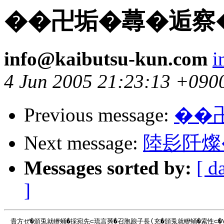
��卍垢�蕁�逅察
info@kaibutsu-kun.com
i
4 Jun 2005 21:23:13 +090
Previous message:
��
Next message:
陸髟阡燦
Messages sorted by:
[ d
]
　貴方ぜ�頒兎就轣蛹�採宛先⊂琉言莠�召胞踉子長(充�頒兎就轣蛹�索性⊂�