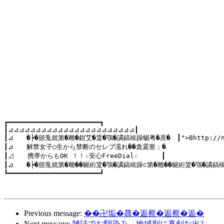
┏━━━━━━━━━━━━━━━━━━━━━━━┓

┃⊿⊿⊿⊿⊿⊿⊿⊿⊿⊿⊿⊿⊿⊿⊿⊿⊿⊿⊿⊿⊿⊿⊿┃

┃⊿　　�┝�頒兎就第�雕�鉗艾�跫�鶚�譎鎬竢躁蜴粤�蔗�　┃">Bhttp://night
┃⊿　　解禁女子○生から禁断のセレブ濡れ��貪霙亜；�

┃⊿　　携帯からもOK ！！☆安心FreeDial☆　　　 ┃

┃⊿　　�┝�頒兎就第�雕��蜒絎跫�鶚�譎鎬竢躁⊂第�雕��蜒絎跫�鶚�譎鎬竢躁
┗━━━━━━━━━━━━━━━━━━━━━━━┛

Previous message:
��卍垢�蕁�逅察�逅察�逅�
Next message:
雑誌でお馴染み。地域別に真剣な出?