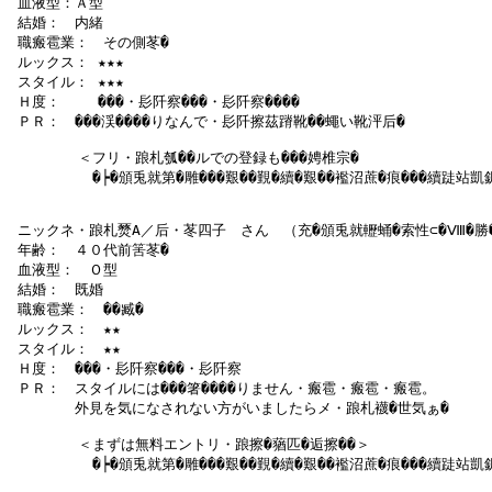
 血液型：Ａ型

 結婚：　内緒

 職瘢雹業：　その側苳�

 ルックス： ★★★

 スタイル： ★★★

 Ｈ度：　　 ���・髟阡察���・髟阡察����

 ＰＲ：　���渓����りなんで・髟阡擦茲蹐靴��蠅い靴泙后�

   　　　＜フリ・踉札瓠��ルでの登録も���娉椎宗�

  　 　　　�┝�頒兎就第�雕���艱��覲�續�艱��襤沼蔗�痕���續跿站凱
 ニックネ・踉札燹А／后・苳四子　さん　（充�頒兎就轣蛹�索性⊂�Ⅷ�勝�
 年齢：　４０代前筈苳�

 血液型：　Ｏ型

 結婚：　既婚

 職瘢雹業：　��臧�

 ルックス：　★★

 スタイル：　★★

 Ｈ度：　���・髟阡察���・髟阡察

 ＰＲ：　スタイルには���箸����りません・瘢雹・瘢雹・瘢雹。

　　　　 外見を気になされない方がいましたらメ・踉札襪�世気ぁ�

   　　　＜まずは無料エントリ・踉擦�蕕匹�逅擦��＞

  　 　　　�┝�頒兎就第�雕���艱��覲�續�艱��襤沼蔗�痕���續跿站凱