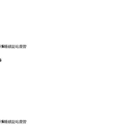
鈬�睡續跿站鹿曽



鈬�睡續跿站鹿曽
