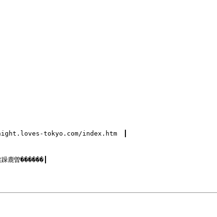
.loves-tokyo.com/index.htm　┃

鹿曽������┃
