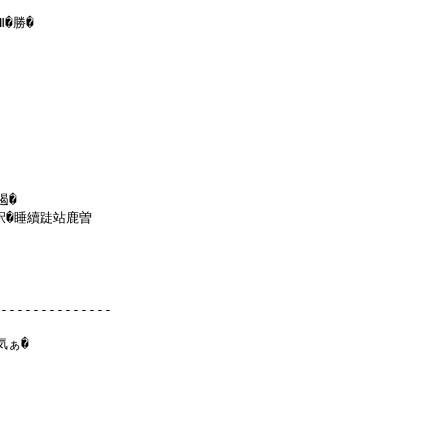
勝�

�

鈬�睡續跿站鹿曽

--------------

ぁ�
