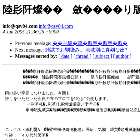
陸髟阡燦�� 斂����り
info@qsv04.com
info@qsv04.com
4 Jun 2005 21:36:25 +0900
Previous message:
��卍垢�蕁�逅察�逅察�逅�
Next message:
雑誌でお馴染み。地域別に真剣な出?
Messages sorted by:
[ date ]
[ thread ]
[ subject ]
[ author ]
　　　　　����髟阡殺髟阡殺髟阡撮����������髟阡殺髟阡殺髟阡撮�����
　　　　　������　陸髟阡殺苳諮報公開！　　訳う髟阡擦衄如　・髟阡殺髟
　　　　　����髟阡殺髟阡殺髟阡撮����������髟阡殺髟阡殺髟阡撮�����
 雨の多い季節になりました。今回も

 許可をいただいた会員の方のプロフを特別に公開します。

     　   ＜彫苳札�,彫苳仕展魎垢盪廚い里泙沺�

  　 　　　�┝�頒兎就第�雕���艱��覲�續�艱��襤沼蔗�痕���續跿站凱
 ニックネ・踉札燹Аゝ��梁裡械伊鉧澆杷磴い泙后，気鵝　塀質�頒兎就轣蛹�
 年齢：　４０代前筈苳�
