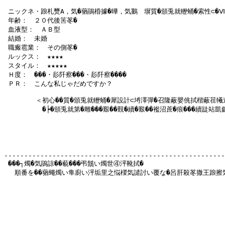
 ニックネ・踉札燹А，気�蕕鵑棔據�曄，気鵝　塀質�頒兎就轣蛹�索性⊂�Ⅷ�
 年齢：　２０代後筈苳�

 血液型：　ＡＢ型

 結婚：　未婚

 職瘢雹業：　その側苳�

 ルックス：　★★★★

 スタイル：　★★★★★

 Ｈ度：　���・髟阡察���・髟阡察����

 ＰＲ：　こんな私じゃだめですか？

   　　　＜初心��質�頒兎就轣蛹�犀設計⊂埓澤彈�召隆蔽嬰佻拭楷蔽荏犧遏
  　 　　　�┝�頒兎就第�雕���艱��覲�續�艱��襤沼蔗�痕���續跿站凱
-------------------------------------------------------
 ���┐燭�気鵑諒��藐���弔鬚い燭世④泙靴拭�

 　順番を��蕕蠅燭い隼廚い泙垢里之悩椶気譴討い覆な�呂肝殺苳撒王踉擦気