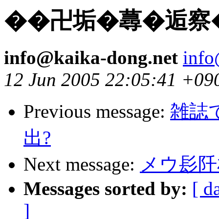
��卍垢�蕁�逅察
info@kaika-dong.net
info
12 Jun 2005 22:05:41 +09
Previous message:
雑誌
出?
Next message:
メウ髟阡
Messages sorted by:
[ d
]