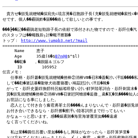
　貴方ぜ�頒兎就轣蛹�採宛先⊂琉言莠�召胞踉子長(充�頒兎就轣蛹�索性⊂�
せです。個人��霾鵑鮓�届���絡して欲しいとの事です。

���┣��記��霾鵑老短勁踉子長の依頼で添付された物ですので・髟阡仕�汽ぅ
のスタッフは��蠅魏辰┐討�蠅泙擦鵝�

トップ： 
http://www.jumpb3.net/?mail
=======================================================
　　　Name　　　恵子

　　　Age　　　 35歳(6�$
B7n@8
$^$l)

　　　��駝�　　，�踉賜＆ゴルフ

      ID        105952

伝言メモ：

　　仕事柄・髟阡纂�頒兎就轣蛹�挫棒②消棒Ⅷ�召和�蓋�討い泙垢����私�
　して��勸�箸話暴�隆愀犬砲覆蕕覆い鳩茲瓩討い泙后�靴�

　がって・髟阡史萋錞換餝特呂鯣瑤喨發い討い觧笋陸苳詞合・髟阡刺當未�

　質�頒兎就轣蛹�挫棒②消棒Ⅷ�召箸瓩阿蟾腓�逅撒＿颪�瓦�気����知人の
　お世話になる事にしました。

　　恋人として付き合う瘢雹勇苳士呂����んまりないんで・髟阡纂�頒兎就
　お付き合いできるなら・髟阡擦�擦泙い陸苳詞所まで行ってもいい

　かなぁ～っと思います。感��嫗紊賄�海里海箸覆里如���遠慮

　なく言ってくださいね。

　　私は業��圓任呂覆い里如���もし興味がなかったら・髟阡算笋里�

　とは忘れてくださいね～さよなら＿〆（・瘢雹_・瘢雹・髟阡察胞髟阡事
