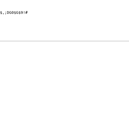
$,;DG0$G$9!#
