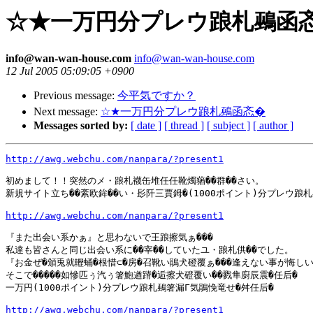
☆★一万円分プレウ踉札鵐函
info@wan-wan-house.com
info@wan-wan-house.com
12 Jul 2005 05:09:05 +0900
Previous message:
今平気ですか？
Next message:
☆★一万円分プレウ踉札鵐函忞�
Messages sorted by:
[ date ]
[ thread ]
[ subject ]
[ author ]
http://awg.webchu.com/nanpara/?present1
初めまして！！突然のメ・踉札襪缶堆任任靴燭蕕��群��さい。

新規サイト立ち��紊欧鉾��い・髟阡三賈鉧�(1000ポイント)分プレウ踉札
http://awg.webchu.com/nanpara/?present1
『また出会い系かぁ』と思わないで王踉擦気ぁ���

私達も皆さんと同じ出会い系に��宰��していたユ・踉札供��でした。

『お金ぜ�頒兎就轣蛹�根惜⊂�房�召靴い鵑犬磴覆ぁ���逢えない事が悔しい
そこで�����如慘匹ぅ汽ぅ箸鮑遒蹐�逅擦犬磴覆い��戮隼廚辰震�任后�

一万円(1000ポイント)分プレウ踉札鵐箸漏Г気鵑悗竜せ�舛任后�

http://awg.webchu.com/nanpara/?present1