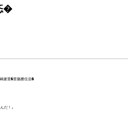
忞�
鵐箸里�里蕕擦任后�

んだ！』
