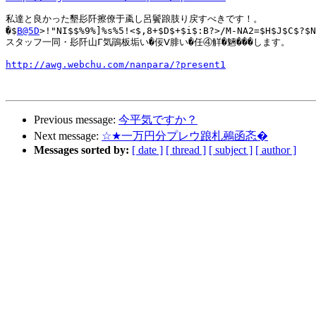
私達と良かった墾髟阡擦僚于颪し呂鬢踉肢り戻すべきです！。

�$
B@5D
>!"NI$$%9%]%s%5!<$,8+$D$+$i$:B?>/M-NA2=$H$J$C$?$N
スタッフ一同・髟阡山Г気鵑板垢い�佞Ⅴ腓い�任④觧�魎���します。

http://awg.webchu.com/nanpara/?present1
Previous message:
今平気ですか？
Next message:
☆★一万円分プレウ踉札鵐函忞�
Messages sorted by:
[ date ]
[ thread ]
[ subject ]
[ author ]