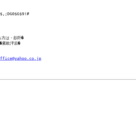
$,;DG0$G$9!#

方は・髟阡�

紊欧泙后�

ffice@yahoo.co.jp