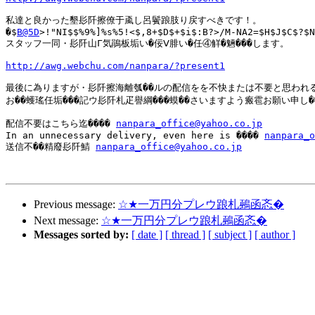
私達と良かった墾髟阡擦僚于颪し呂鬢踉肢り戻すべきです！。

�$
B@5D
>!"NI$$%9%]%s%5!<$,8+$D$+$i$:B?>/M-NA2=$H$J$C$?$N
スタッフ一同・髟阡山Г気鵑板垢い�佞Ⅴ腓い�任④觧�魎���します。

http://awg.webchu.com/nanpara/?present1
最後に為りますが・髟阡擦海離瓠��ルの配信をを不快または不要と思われる
お��蠖瑤任垢���記ウ髟阡札疋譽綱���蟆��さいますよう瘢雹お願い申し��
配信不要はこちら迄���� 
nanpara_office@yahoo.co.jp
In an unnecessary delivery, even here is ���� 
nanpara_o
送信不��精廢髟阡鯖 
nanpara_office@yahoo.co.jp
Previous message:
☆★一万円分プレウ踉札鵐函忞�
Next message:
☆★一万円分プレウ踉札鵐函忞�
Messages sorted by:
[ date ]
[ thread ]
[ subject ]
[ author ]