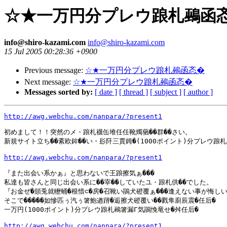
☆★一万円分プレウ踉札鵐函
info@shiro-kazami.com
info@shiro-kazami.com
15 Jul 2005 00:28:36 +0900
Previous message:
☆★一万円分プレウ踉札鵐函忞�
Next message:
☆★一万円分プレウ踉札鵐函忞�
Messages sorted by:
[ date ]
[ thread ]
[ subject ]
[ author ]
http://awg.webchu.com/nanpara/?present1
初めまして！！突然のメ・踉札襪缶堆任任靴燭蕕��群��さい。

新規サイト立ち��紊欧鉾��い・髟阡三賈鉧�(1000ポイント)分プレウ踉札
http://awg.webchu.com/nanpara/?present1
『また出会い系かぁ』と思わないで王踉擦気ぁ���

私達も皆さんと同じ出会い系に��宰��していたユ・踉札供��でした。

『お金ぜ�頒兎就轣蛹�根惜⊂�房�召靴い鵑犬磴覆ぁ���逢えない事が悔しい
そこで�����如慘匹ぅ汽ぅ箸鮑遒蹐�逅擦犬磴覆い��戮隼廚辰震�任后�

一万円(1000ポイント)分プレウ踉札鵐箸漏Г気鵑悗竜せ�舛任后�

http://awg.webchu.com/nanpara/?present1