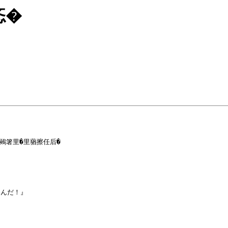
忞�
鵐箸里�里蕕擦任后�

んだ！』
