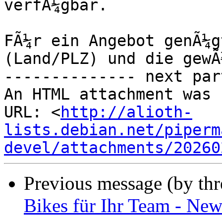
verfÃ¼gbar.

FÃ¼r ein Angebot genÃ¼g
(Land/PLZ) und die gewÃ
-------------- next par
An HTML attachment was 
URL: <
http://alioth-
lists.debian.net/piperm
devel/attachments/20260
Previous message (by th
Bikes für Ihr Team - New