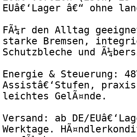
EUâ€‘Lager â€“ ohne lan
FÃ¼r den Alltag geeigne
starke Bremsen, integri
Schutzbleche und Ã¼bers
Energie & Steuerung: 48
Assistâ€‘Stufen, praxis
leichtes GelÃ¤nde.

Versand: ab DE/EUâ€‘Lag
Werktage. HÃ¤ndlerkondi