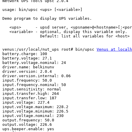
Network UPS Tools upsc 2.0.4

usage: bin/upsc <ups> [<variable>]

Demo program to display UPS variables.

   <ups>      - upsd server, <upsname>@<hostname>[:<por
   <variable> - optional, display this variable only.

                Default: list all variables for <host>

venus:/usr/local/nut_ups root# bin/upsc 
Venus at localh
battery.charge: 100

battery.voltage: 27.1

battery.voltage.nominal: 24

driver.name: belkinunv

driver.version: 2.0.4

driver.version.internal: 0.06

input.frequency: 50.0

input.frequency.nominal: 50

input.sensitivity: normal

input.transfer.high: 264

input.transfer.low: 187

input.voltage: 227.4

input.voltage.maximum: 228.2

input.voltage.minimum: 226.5

input.voltage.nominal: 230

output.frequency: 50.0

output.voltage: 226.6

ups.beeper.enable: yes
