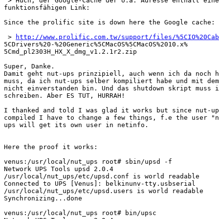
 > Huch, der Google-Cache der o.a. Adresse enthält eine
funktionsfähigen Link:

Since the prolific site is down here the Google cache:

 > 
http://www.prolific.com.tw/support/files/%5CIO%20Cab
5CDrivers%20-%20Generic%5CMacOS%5CMacOS%2010.x% 

5Cmd_pl2303H_HX_X_dmg_v1.2.1r2.zip

Super, Danke.

Damit geht nut-ups prinzipiell, auch wenn ich da noch h
muss, da ich nut-ups selber kompiliert habe und mit dem
nicht einverstanden bin. Und das shutdown skript muss i
schreiben. Aber ES TUT, HURRAH!

I thanked and told I was glad it works but since nut-up
compiled I have to change a few things, f.e the user "n
ups will get its own user in netinfo.

Here the proof it works:

venus:/usr/local/nut_ups root# sbin/upsd -f

Network UPS Tools upsd 2.0.4

/usr/local/nut_ups/etc/upsd.conf is world readable

Connected to UPS [Venus]: belkinunv-tty.usbserial

/usr/local/nut_ups/etc/upsd.users is world readable

Synchronizing...done

venus:/usr/local/nut_ups root# bin/upsc
