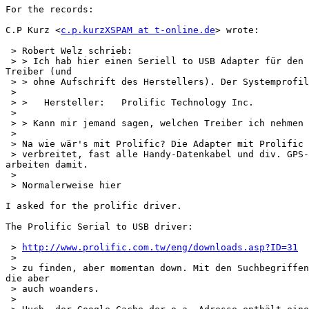
For the records:

C.P Kurz <
c.p.kurzXSPAM at t-online.de
> wrote:

 > Robert Welz schrieb:

 > > Ich hab hier einen Seriell to USB Adapter für den 
Treiber (und

 > > ohne Aufschrift des Herstellers). Der Systemprofil
 >

 > >   Hersteller:   Prolific Technology Inc.

 >

 > > Kann mir jemand sagen, welchen Treiber ich nehmen 
 >

 > Na wie wär's mit Prolific? Die Adapter mit Prolific 
 > verbreitet, fast alle Handy-Datenkabel und div. GPS-
arbeiten damit.

 >

 > Normalerweise hier

I asked for the prolific driver.

The Prolific Serial to USB driver:

 > 
http://www.prolific.com.tw/eng/downloads.asp?ID=31
 >

 > zu finden, aber momentan down. Mit den Suchbegriffen
die aber

 > auch woanders.

 >
