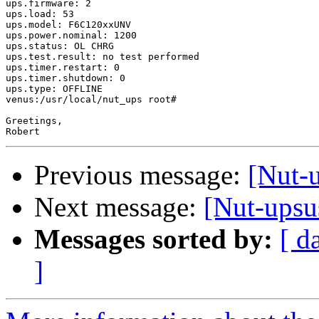
ups.firmware: 2

ups.load: 53

ups.model: F6C120xxUNV

ups.power.nominal: 1200

ups.status: OL CHRG

ups.test.result: no test performed

ups.timer.restart: 0

ups.timer.shutdown: 0

ups.type: OFFLINE

venus:/usr/local/nut_ups root#

Greetings,

Previous message:
[Nut-
Next message:
[Nut-upsu
Messages sorted by:
[ d
]