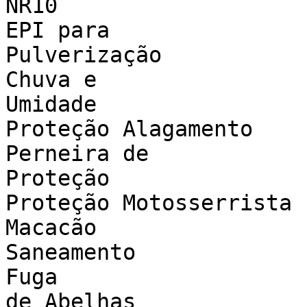
NR10

EPI para

Pulverização

Chuva e

Umidade

Proteção Alagamento

Perneira de

Proteção

Proteção Motosserrista

Macacão

Saneamento

Fuga

de Abelhas
