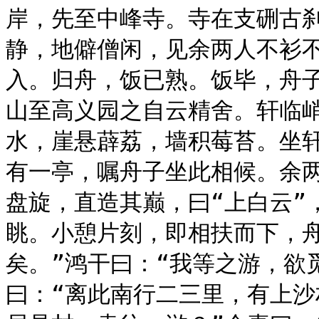
岸，先至中峰寺。寺在支硎古
静，地僻僧闲，见余两人不衫
入。归舟，饭已熟。饭毕，舟
山至高义园之自云精舍。轩临
水，崖悬薜荔，墙积莓苔。坐
有一亭，嘱舟子坐此相候。余两
盘旋，直造其巅，曰“上白云”
眺。小憩片刻，即相扶而下，
矣。”鸿干曰：“我等之游，欲
曰：“离此南行二三里，有上