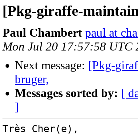
[Pkg-giraffe-maintai
Paul Chambert
paul at ch
Mon Jul 20 17:57:58 UTC 
Next message:
[Pkg-gira
bruger,
Messages sorted by:
[ d
]
Très Cher(e),
