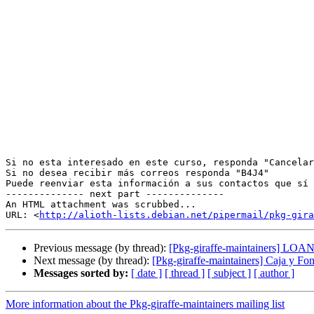
Si no esta interesado en este curso, responda "Cancelar
Si no desea recibir más correos responda "B4J4"

Puede reenviar esta información a sus contactos que sí 
-------------- next part --------------

An HTML attachment was scrubbed...

URL: <
http://alioth-lists.debian.net/pipermail/pkg-gira
Previous message (by thread):
[Pkg-giraffe-maintainers] LO
Next message (by thread):
[Pkg-giraffe-maintainers] Caja y Fo
Messages sorted by:
[ date ]
[ thread ]
[ subject ]
[ author ]
More information about the Pkg-giraffe-maintainers mailing list