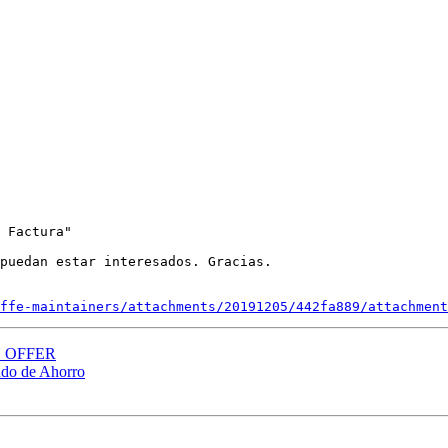
 Factura"

puedan estar interesados. Gracias.

ffe-maintainers/attachments/20191205/442fa889/attachment
AN OFFER
ndo de Ahorro