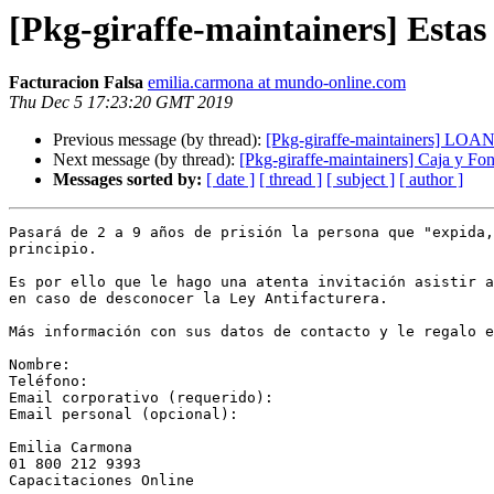
[Pkg-giraffe-maintainers] Estas
Facturacion Falsa
emilia.carmona at mundo-online.com
Thu Dec 5 17:23:20 GMT 2019
Previous message (by thread):
[Pkg-giraffe-maintainers] LO
Next message (by thread):
[Pkg-giraffe-maintainers] Caja y Fo
Messages sorted by:
[ date ]
[ thread ]
[ subject ]
[ author ]
Pasará de 2 a 9 años de prisión la persona que "expida,
principio.

Es por ello que le hago una atenta invitación asistir a
en caso de desconocer la Ley Antifacturera.

Más información con sus datos de contacto y le regalo e
Nombre:

Teléfono:

Email corporativo (requerido):

Email personal (opcional):

Emilia Carmona

01 800 212 9393

Capacitaciones Online
