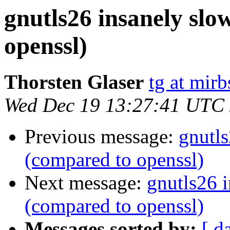
gnutls26 insanely sl
openssl)
Thorsten Glaser
tg at mirb
Wed Dec 19 13:27:41 UTC
Previous message:
gnutl
(compared to openssl)
Next message:
gnutls26 
(compared to openssl)
Messages sorted by:
[ d