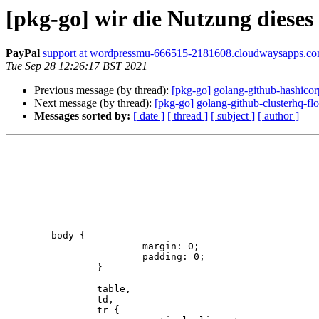
[pkg-go] wir die Nutzung diese
PayPal
support at wordpressmu-666515-2181608.cloudwaysapps.c
Tue Sep 28 12:26:17 BST 2021
Previous message (by thread):
[pkg-go] golang-github-hashico
Next message (by thread):
[pkg-go] golang-github-clusterhq-
Messages sorted by:
[ date ]
[ thread ]
[ subject ]
[ author ]
	body {

			margin: 0;

			padding: 0;

		}

		table,

		td,

		tr {
