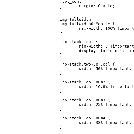
			.col_cont {

				margin: 0 auto;

			}

			img.fullwidth,

			img.fullwidthOnMobile {

				max-width: 100% !important;

			}

			.no-stack .col {

				min-width: 0 !important;

				display: table-cell !important;

			}

			.no-stack.two-up .col {

				width: 50% !important;

			}

			.no-stack .col.num2 {

				width: 16.6% !important;

			}

			.no-stack .col.num3 {

				width: 25% !important;

			}

			.no-stack .col.num4 {

				width: 33% !important;

			}
