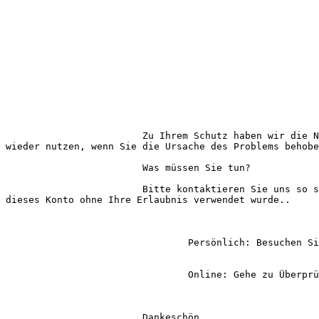
			Zu Ihrem Schutz haben wir die Nutzung dieses Kontos vorübergehend ausgesetzt, bis Sie die Aktivitäten überprüfen; Sie können Ihr Konto erst 
wieder nutzen, wenn Sie die Ursache des Problems behobe
			Was müssen Sie tun?

			Bitte kontaktieren Sie uns so schnell wie möglich, um Ihre jüngsten Aktivitäten zu bestätigen oder uns mitzuteilen, wenn Sie glauben, dass 
dieses Konto ohne Ihre Erlaubnis verwendet wurde..

				Persönlich: Besuchen Sie die Paypal-Website und sprechen Sie mit dem Support.

				Online: Gehe zu Überprüfung und Verifizierung von Kontoaktivitäten um Ihr Konto weiter zu nutzen.

			Dankeschön,
