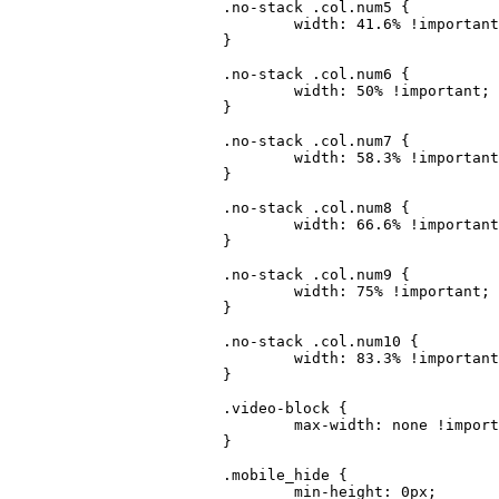
			.no-stack .col.num5 {

				width: 41.6% !important;

			}

			.no-stack .col.num6 {

				width: 50% !important;

			}

			.no-stack .col.num7 {

				width: 58.3% !important;

			}

			.no-stack .col.num8 {

				width: 66.6% !important;

			}

			.no-stack .col.num9 {

				width: 75% !important;

			}

			.no-stack .col.num10 {

				width: 83.3% !important;

			}

			.video-block {

				max-width: none !important;

			}

			.mobile_hide {

				min-height: 0px;
