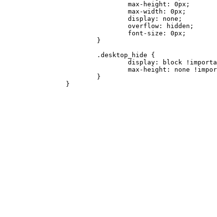
				max-height: 0px;

				max-width: 0px;

				display: none;

				overflow: hidden;

				font-size: 0px;

			}

			.desktop_hide {

				display: block !important;

				max-height: none !important;

			}

		}
