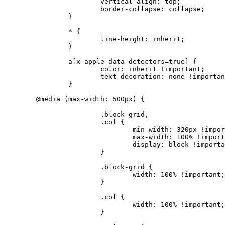
			vertical-align: top;

			border-collapse: collapse;

		}

		* {

			line-height: inherit;

		}

		a[x-apple-data-detectors=true] {

			color: inherit !important;

			text-decoration: none !important;

		}

	@media (max-width: 500px) {

			.block-grid,

			.col {

				min-width: 320px !important;

				max-width: 100% !important;

				display: block !important;

			}

			.block-grid {

				width: 100% !important;

			}

			.col {

				width: 100% !important;

			}
