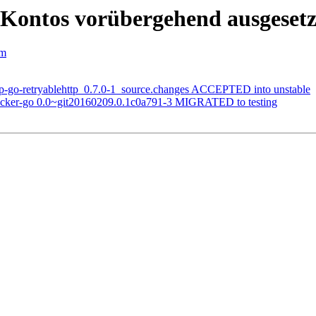
s Kontos vorübergehend ausgesetz
om
rp-go-retryablehttp_0.7.0-1_source.changes ACCEPTED into unstable
flocker-go 0.0~git20160209.0.1c0a791-3 MIGRATED to testing