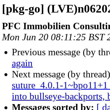
[pkg-go] (LVE)n0620
PFC Immobilien Consulti
Mon Jun 20 08:11:25 BST 
Previous message (by th
again
Next message (by thread
suture_4.0.1-1~bpo11
into bullseye-backports, 
Messages sorted by:
[ d